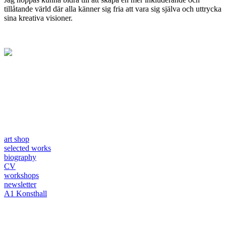
tillåtande värld där alla känner sig fria att vara sig själva och uttrycka
sina kreativa visioner.
art shop
selected works
biography
CV
workshops
newsletter
A1 Konsthall