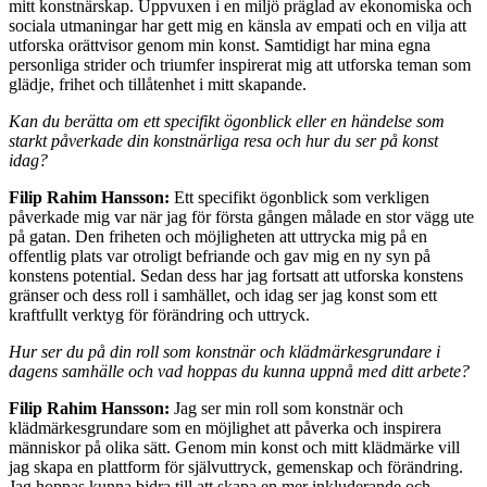
mitt konstnärskap. Uppvuxen i en miljö präglad av ekonomiska och
sociala utmaningar har gett mig en känsla av empati och en vilja att
utforska orättvisor genom min konst. Samtidigt har mina egna
personliga strider och triumfer inspirerat mig att utforska teman som
glädje, frihet och tillåtenhet i mitt skapande.
Kan du berätta om ett specifikt ögonblick eller en händelse som
starkt påverkade din konstnärliga resa och hur du ser på konst
idag?
Filip Rahim Hansson:
Ett specifikt ögonblick som verkligen
påverkade mig var när jag för första gången målade en stor vägg ute
på gatan. Den friheten och möjligheten att uttrycka mig på en
offentlig plats var otroligt befriande och gav mig en ny syn på
konstens potential. Sedan dess har jag fortsatt att utforska konstens
gränser och dess roll i samhället, och idag ser jag konst som ett
kraftfullt verktyg för förändring och uttryck.
Hur ser du på din roll som konstnär och klädmärkesgrundare i
dagens samhälle och vad hoppas du kunna uppnå med ditt arbete?
Filip Rahim Hansson:
Jag ser min roll som konstnär och
klädmärkesgrundare som en möjlighet att påverka och inspirera
människor på olika sätt. Genom min konst och mitt klädmärke vill
jag skapa en plattform för självuttryck, gemenskap och förändring.
Jag hoppas kunna bidra till att skapa en mer inkluderande och