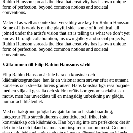
Rahim Hansson
spreads the idea that creativity has its own unique
form of perfection, beyond common notions and societal
conventions.
Material as well as contextual versatility are key for
Rahim Hansson
.
Some of his work is on the playful side, some of it political, all
joined under the artist’s vision that art is telling us what we don’t yet
know. Through collaboration, his own gallery and social projects,
Rahim Hansson
spreads the idea that creativity has its own unique
form of perfection, beyond common notions and societal
conventions.
Välkommen till Filip Rahim Hanssons värld
Filip Rahim Hansson är inte bara en konstnär och
klädmärkesgrundare, han är en visionär som strävar efter att utmana
konstens och streetkulturens gränser. Hans konstnärliga resa började
med en vilja att gestalta och skildra orättvisor genom socialistiska
motiv, men har utvecklats till en mångsidig utforskning av glädje,
humor och tillåtenhet.
Med en bakgrund präglad av gatukultur och skateboarding,
integrerar Filip streetkulturens autenticitet och frihet i sitt
konstnärskap och klädmärke. Han bryr sig inte om perfektion; det är
det direkta och ibland ojämna som inspirerar honom mest. Genom
sina verk, både på tavlor och ute på gatan, förmedlar han en känsla