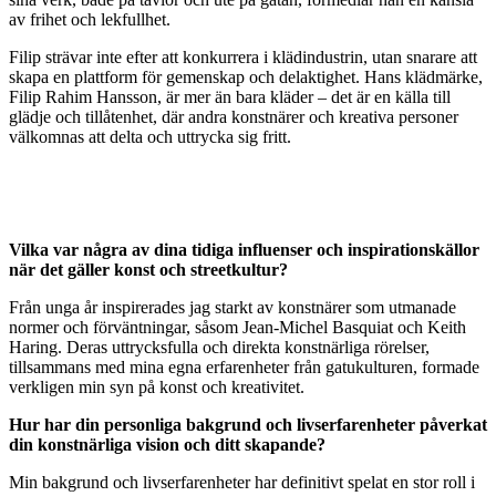
av frihet och lekfullhet.
Filip strävar inte efter att konkurrera i klädindustrin, utan snarare att
skapa en plattform för gemenskap och delaktighet. Hans klädmärke,
Filip Rahim Hansson, är mer än bara kläder – det är en källa till
glädje och tillåtenhet, där andra konstnärer och kreativa personer
välkomnas att delta och uttrycka sig fritt.
Vilka var några av dina tidiga influenser och inspirationskällor
när det gäller konst och streetkultur?
Från unga år inspirerades jag starkt av konstnärer som utmanade
normer och förväntningar, såsom Jean-Michel Basquiat och Keith
Haring. Deras uttrycksfulla och direkta konstnärliga rörelser,
tillsammans med mina egna erfarenheter från gatukulturen, formade
verkligen min syn på konst och kreativitet.
Hur har din personliga bakgrund och livserfarenheter påverkat
din konstnärliga vision och ditt skapande?
Min bakgrund och livserfarenheter har definitivt spelat en stor roll i